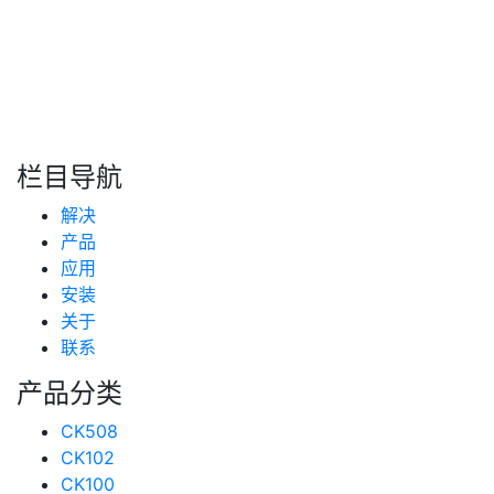
转自：互联网
搜索
新闻分类
栏目导航
新闻资讯
解决
(99)
技术支持
产品
(223)
应用
安装
关于
联系
产品分类
CK508
CK102
CK100