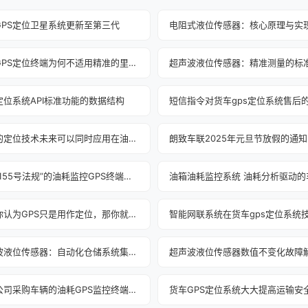
GPS定位卫星系统更新至第三代
货车GPS定位终端为何不适用精准的里程统计工作？
超声波液位传感器：精准测量的标
定位系统API标准功能的数据结构
短信指令对货车gps定位系统售后
不同的定位技术未来可以同时应用在油耗监控GPS
朗致车联2025年元旦节放假的通知
货车“155号法规”的油耗监控GPS终端新规则
如果你认为GPS只是用作定位，那你就错了
超声波液位传感器：自动化仓储系统集成的“智慧之眼”
物流公司采购车辆的油耗GPS监控终端指南（一）