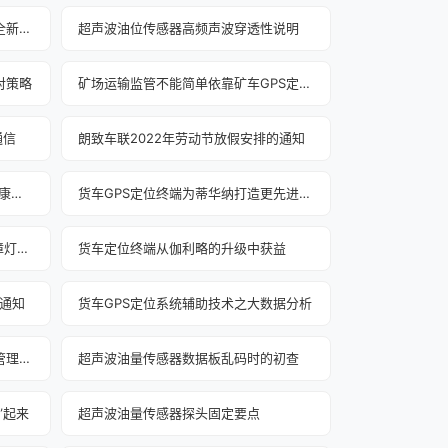
北美标准技术研究所起草了定位安全新框架
超声波油位传感器高频声波穿透性说明
对策略
矿场运输监管不能简单依靠矿车GPS定位系统
通信
朗致车联2022年劳动节放假安排的通知
非接触式测量：仓储液位监测的“健康卫士”
货车GPS定位终端为蒂华纳打造更先进的交通系统
货车油耗监控GPS终端内置LED故障灯的状态说明
货车定位终端从伽利略的升级中获益
的通知
货车GPS定位系统辅助技术之大数据分析
超声波油量传感器：物流车辆油耗管理的“智慧管家”
超声波油量传感器数据板乱码时的初查
”起来
超声波油量传感器探头固定要点