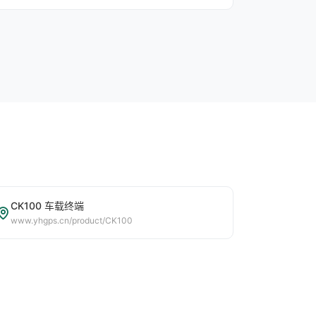
CK100 车载终端
www.yhgps.cn/product/CK100