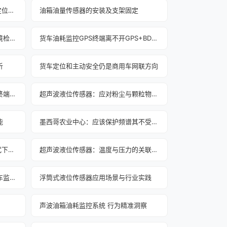
更多类别的信号源将兼容货车gps定位系统
油箱油量传感器的安装及支架固定
油罐车超声波油量传感器安装：环境检查不可少
货车油耗监控GPS终端离不开GPS+BD的协助
析
货车定位和主动安全仍是商用车网联方向
物流公司采购车辆的油耗GPS监控终端指南（二）
超声波液位传感器：应对粉尘与颗粒物干扰
能
墨西哥农业中心：应该保护频谱其不受侵占或干扰
浅说环卫车GPS定位终端OPEN模式下的优势
超声波液位传感器：温度与压力的关联影响及应对
GPS定位器助力化解物流园临时货车监管难题
浮筒式液位传感器应用场景与行业实践
声波油箱油耗监控系统 行为精准洞察