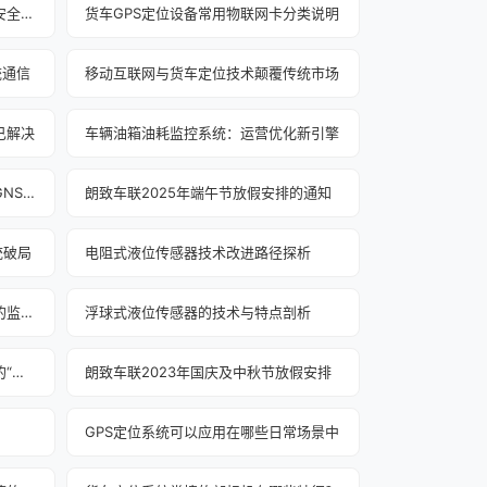
货车GPS定位系统联合传感器实现安全驾驶
货车GPS定位设备常用物联网卡分类说明
统通信
移动互联网与货车定位技术颠覆传统市场
已解决
车辆油箱油耗监控系统：运营优化新引擎
油耗监控GPS基本兼容两个或多个GNSS信号
朗致车联2025年端午节放假安排的通知‌
统破局
电阻式液位传感器技术改进路径探析
如何通过GPS定位终端对货车超速的监管？
浮球式液位传感器的技术与特点剖析
超声波液位传感器：储罐液位监测的“智慧之眼”
朗致车联2023年国庆及中秋节放假安排
GPS定位系统可以应用在哪些日常场景中