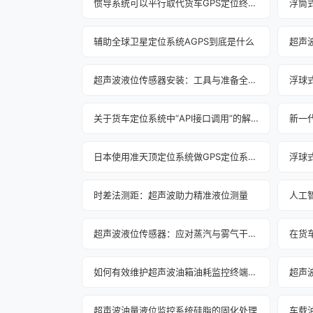
惯导系统可以平行取代货车GPS定位终端吗？
浮筒
辅助全球卫星定位系统AGPS到底是什么
超声波液位传感器安装：工具与准备全攻略
关于货车定位系统中“API接口调用”的解释说明
日本使用准天顶定位系统做GPS定位系统的备用
浮球
时差法测距：超声波助力精准液位测量
超声波液位传感器：应对蒸汽与雾气干扰之法
如何有效维护超声波油箱油耗监控终端探头清洁？
超声波油量液位监控系统硅脂的固化处理
车载