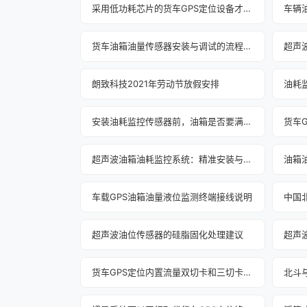
采用低功耗芯片的货车GPS定位设备才是未来
车辆
货车油箱油量传感器安装与调试的流程详解（上）
朗致科技2021年劳动节放假安排
安装油耗监控传感器前，油箱是否要满油？
超声波油箱油耗监控系统：精准安装与智能革命
油箱
车载GPS油箱油量液位监测终端接线说明
中国
超声波油位传感器的硅脂固化处理建议
超声
货车GPS定位内置流量双切卡和三切卡的区别
北斗