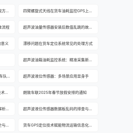
电阻式液位传感器：核心原理与实现方式解析
四臂螺旋式天线在货车油耗监控GPS上的应用
准流程
超声波油量传感器安装后数值乱跳的故障排查与解决
的意义
漂移问题在货车定位系统常见的处理方式
超声波油箱油耗监控系统：精准采集新突破
油箱油耗监控系统 油耗分析驱动的车队运营优化
超声波液位传感器：多场景应用显身手
智能网联系统在货车gps定位系统技术的应用
朗致车联2025年春节放假安排的通知
超声波液位传感器数值不变化故障解析与应对
超声波液位传感器数据板乱码的排查与修复
货车GPS定位系统大大提高运输安全与效率
货车GPS定位技术赋能物流运输信息化工程