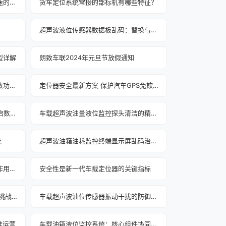
超声波油量传感器：介质特性对声速的影响及应对
货车定位系统常接的部标机有哪些特征？
超声波液位传感器数据板乱码：替换与专业支持策略
型详解
朗致车联2024年元旦节放假通知
超声波油量传感器：数据显示板参数功能键检查要点
定位器安全最新方案 保护汽车GPS免欺骗攻击
“油耗监控GPS”强助力 车队监管开启数字时代
车载超声波油量液位监控探头清洁的精准规范
统
超声波油箱油耗监控终端显示屏乱码治理新范式
货车定位系统对物流运输业升级的作用持续增强
安全性是新一代车载定位器的关键指标
车载超声波油量液位监控系统 四大挑战的应对
车载超声波油位传感器振动干扰的防御与稳定
准运营
车载油箱液位监控系统：核心组件协同增效