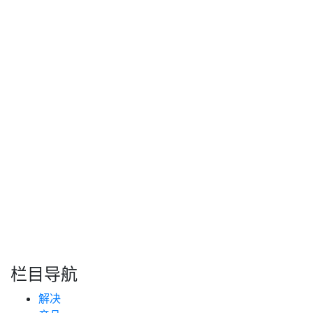
(4) 绿色线路 - 需要接RX/A/4-20mA 模拟量，接用户设备
TX/A/电流模拟量端。
综上所述，正确连接各线路是确保车载GPS油箱油量液位监
测终端稳定运行和准确传输数据的关键。在连接过程中，请
务必遵循上述指南，并仔细检查每个连接点，以确保系统的
可靠性和安全性。
转自：互联网
搜索
新闻分类
栏目导航
新闻资讯
解决
(99)