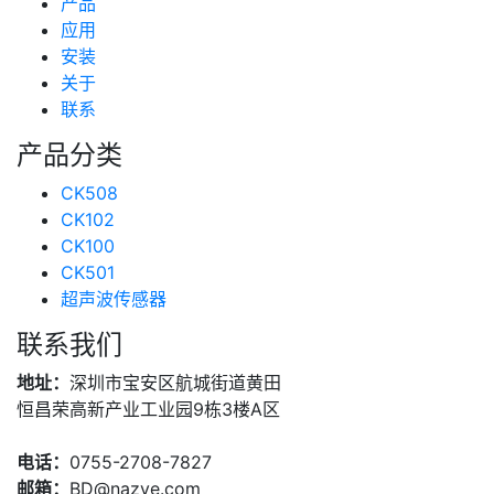
技术支持
产品
(223)
应用
安装
关于
联系
产品分类
CK508
CK102
CK100
CK501
超声波传感器
联系我们
地址：
深圳市宝安区航城街道黄田
恒昌荣高新产业工业园9栋3楼A区
电话：
0755-2708-7827
邮箱：
BD@nazve.com