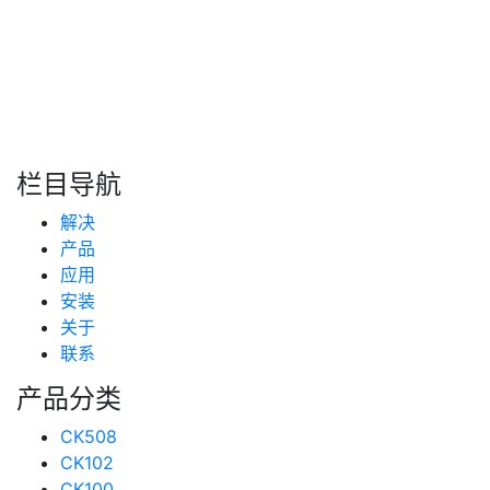
转自：互联网
搜索
新闻分类
栏目导航
新闻资讯
解决
(99)
技术支持
产品
(223)
应用
安装
关于
联系
产品分类
CK508
CK102
CK100