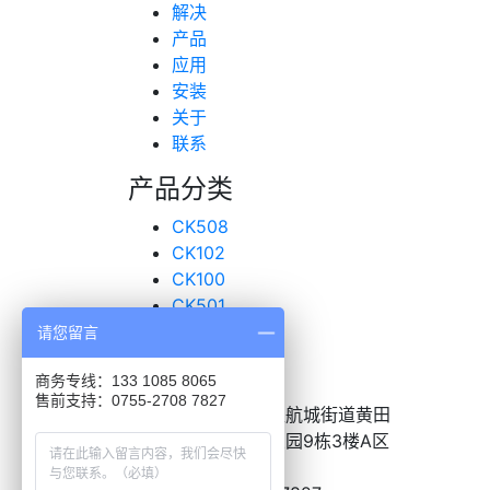
解决
产品
应用
安装
关于
联系
产品分类
CK508
CK102
CK100
CK501
超声波传感器
请您留言
联系我们
商务专线：133 1085 8065
售前支持：0755-2708 7827
地址：
深圳市宝安区航城街道黄田
恒昌荣高新产业工业园9栋3楼A区