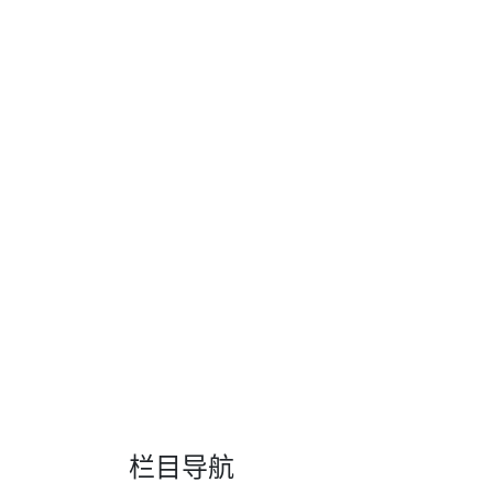
而惯性导航却在此领域显得无能为力，即使具
确的位置。事实上，在移动的物流车辆中，几小
法替代GPS定位器的核心原因有下面几点
首先传感器不是加速度计，因为无法感知重力
但是重力或g力在微g水平上变化很大，并且不
间的平方而增长，并且在没有外部复位的情况
其次，要将这些货车GPS定位终端用于扩展导
须将输入轴和交叉轴灵敏度校准到相应的水平
惯性导航传感器要工作，都需要准确地知道自
长。
栏目导航
转自：互联网