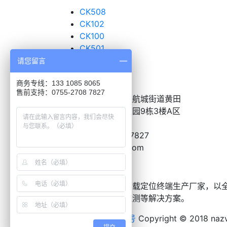
CK508
CK102
CK100
CK501
超声波传感器
请您留言
联系我们
商务专线：133 1085 8065
售前支持：0755-2708 7827
地址：
深圳市宝安区航城街道黄田
恒昌荣高新产业工业园9栋3楼A区
电话：
0755-2708-7827
邮箱：
BD@nazve.com
关于朗致
朗致是国内领先的车载定位终端生产厂家，以
波油耗监控、油量监测等解决方案。
粤ICP备19003820号
Copyright © 2018