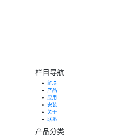
此外，对于混合液体，如油水混合物，由于其
方法难以保证准确性，需要结合实时声速补偿
量参数，从而确保测量结果的可靠性。
了解介质特性对声速的影响，并采取相应的应
要，能为工业生产提供更准确的数据支持。
栏目导航
转自：互联网
解决
产品
应用
安装
关于
联系
产品分类