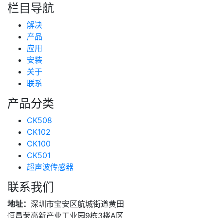
新闻分类
栏目导航
新闻资讯
解决
(99)
技术支持
产品
(234)
应用
安装
关于
联系
产品分类
CK508
CK102
CK100
CK501
超声波传感器
联系我们
地址：
深圳市宝安区航城街道黄田
恒昌荣高新产业工业园9栋3楼A区