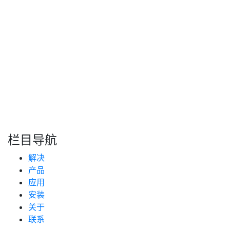
在进行产品测试或找点定位的操作过程中，若无需将超声波
油量液位传感器实际装车应用，可以灵活地选择使用水、耦
合剂或洗手液等多种介质来进行初步测试。
Read More
上一页
下一页
搜索
新闻分类
栏目导航
新闻资讯
解决
(99)
技术支持
产品
(233)
应用
安装
关于
联系