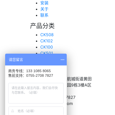
安装
关于
联系
产品分类
CK508
CK102
CK100
CK501
超声波传感器
请您留言
联系我们
商务专线：133 1085 8065
售前支持：0755-2708 7827
地址：
深圳市宝安区航城街道黄田
恒昌荣高新产业工业园9栋3楼A区
电话：
0755-2708-7827
邮箱：
BD@nazve.com
关于朗致