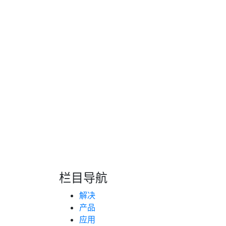
中秋节
9
月
15
日至
17
日放假调休，共
3
天，
9
月
国庆节
10
月
1
日至
7
日放假调休，共
7
天，
9
月
2
为不影响广大客户的正常业务，请大家提前做
需求，可在专属的服务群内沟通，我们将竭诚
祝愿各位中秋国庆节快乐、生活顺顺利利！
朗
2024
栏目导航
解决
产品
应用