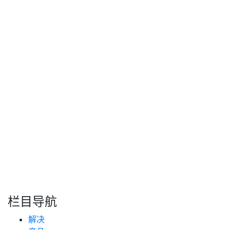
工成本管控水平
互联网
2026年06月26日
技术支持
工程机械的油箱通常容量较大，燃油支出占设备运营总成本
的百分之三十到四十，管理不善导致的损失极为可观。
Read More
上一页
下一页
搜索
新闻分类
栏目导航
新闻资讯
解决
(99)