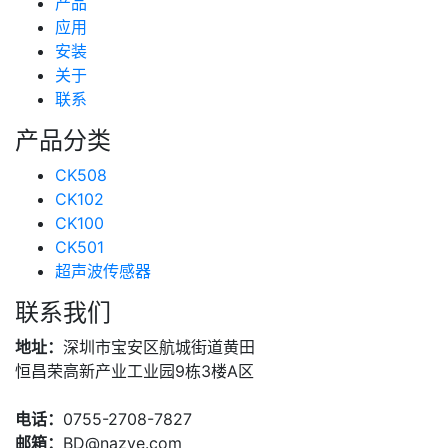
技术支持
产品
(234)
应用
安装
关于
联系
产品分类
CK508
CK102
CK100
CK501
超声波传感器
联系我们
地址：
深圳市宝安区航城街道黄田
恒昌荣高新产业工业园9栋3楼A区
电话：
0755-2708-7827
邮箱：
BD@nazve.com