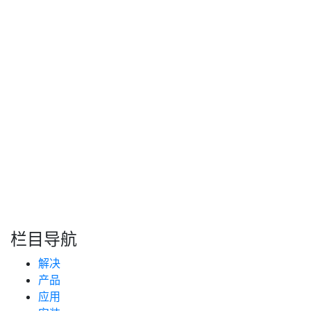
互联网
2026年06月18日
技术支持
实测表明，规范表面处理使精度提升至极高水准，年均规避
数据失真损失巨大，将表面处理从基础步骤升级为战略精度
基石。
Read More
上一页
下一页
搜索
新闻分类
栏目导航
新闻资讯
解决
(99)
技术支持
产品
(232)
应用