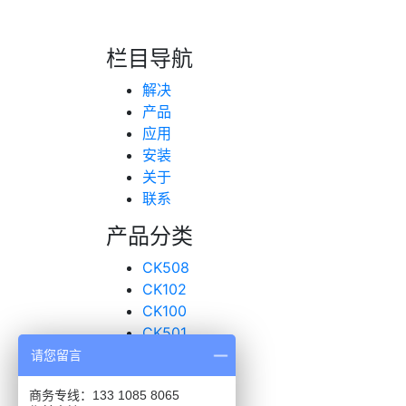
，而使用货车GPS定位系统，就可以将行车数
流公司的负责人就可以根据数据信息来进行运
栏目导航
解决
转自：互联网
产品
应用
安装
关于
联系
产品分类
CK508
CK102
CK100
CK501
超声波传感器
请您留言
联系我们
商务专线：133 1085 8065