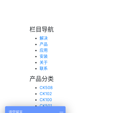
第一种情况需要排查货车GPS定位终端内置的
特殊情况下也会发生物联网流量卡物理损坏的情
现脱落和损坏。
栏目导航
Read More
上一页
解决
下一页
产品
应用
安装
关于
联系
产品分类
CK508
CK102
CK100
CK501
超声波传感器
请您留言