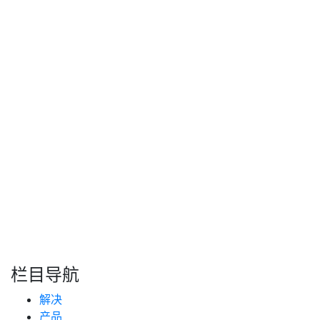
术有朝一日可能会最终替代现有的海啸预测技术。
总之，GPS的应用远比我们现在了解的要多很多，随着技术
的不断革新，相信未来的GPS将会更好的服务和守护人类的
生活。
转自：互联网
搜索
新闻分类
栏目导航
新闻资讯
解决
(99)
技术支持
产品
(223)