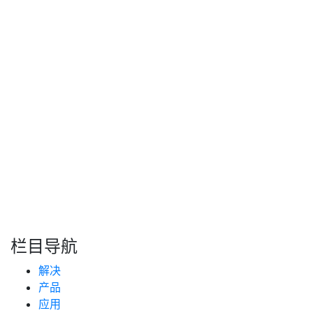
皆有收获，汗水浇灌希望，祝您事业如夏木繁茂，生活似骄
阳热烈，阖家安康，万事顺遂。
朗
致车联
2026年04月29日
搜索
新闻分类
栏目导航
新闻资讯
解决
(99)
技术支持
产品
(223)
应用