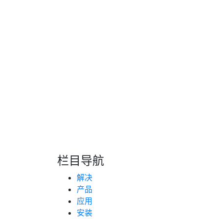
准，通常需要在不同产品上设计不同类型的读
常用的天线主要板载PCB式天线、SMT贴片式
定位终端GSM天线常用的是外置棒状天线或板载
线，占用面积少，集成度高，且有成本优势。
内置天线的货车GPS定位终端的GSM天线常
用背胶贴在机器塑胶外壳上，适用于性能要求高
贴片式陶瓷天线。
栏目导航
转自：互联网
解决
产品
应用
安装