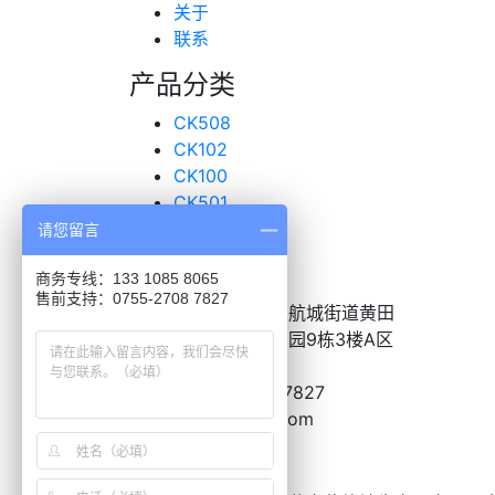
关于
联系
产品分类
CK508
CK102
CK100
CK501
超声波传感器
请您留言
联系我们
商务专线：133 1085 8065
售前支持：0755-2708 7827
地址：
深圳市宝安区航城街道黄田
恒昌荣高新产业工业园9栋3楼A区
电话：
0755-2708-7827
邮箱：
BD@nazve.com
关于朗致