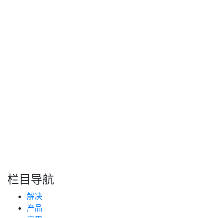
温度补偿模块赋予了系统环境自适应能力。通过集成高精度
传感元件，车载油箱液位监控系统能动态修正因温差引起的
声速波动，确保在极寒等极端气候下依然保持高准确度。这
一机制将传统的被动修正升级为主动防御，有效避免了因低
温导致的测量失效问题。
转自：互联网
搜索
新闻分类
栏目导航
新闻资讯
解决
(99)
技术支持
产品
(223)