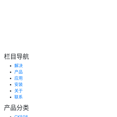
致车联
2023年01月05日
搜索
新闻分类
栏目导航
新闻资讯
解决
(99)
技术支持
产品
(223)
应用
安装
关于
联系
产品分类
CK508