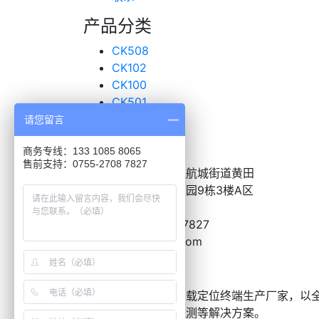
产品分类
CK508
CK102
CK100
CK501
超声波传感器
请您留言
联系我们
商务专线：133 1085 8065
售前支持：0755-2708 7827
地址：
深圳市宝安区航城街道黄田
恒昌荣高新产业工业园9栋3楼A区
电话：
0755-2708-7827
邮箱：
BD@nazve.com
关于朗致
朗致是国内领先的车载定位终端生产厂家，以
波油耗监控、油量监测等解决方案。