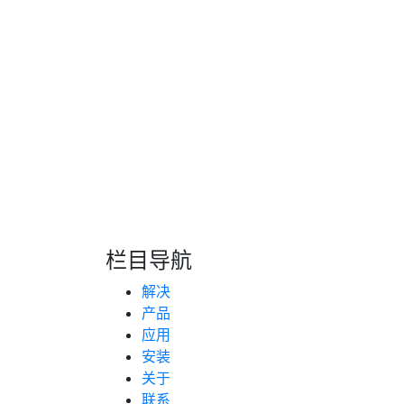
在一项名为“安装的保证的定位，导航和计时系
技术的车载
油耗监控
GPS定位器，其长期目标
种工作的车辆可以在任何类型的环境中和在任
当然，对安全性是新一代车载定位器的关键功
进的抗干扰和防欺骗功能的设备。特种代码接
接收机，天线和其他电子设备，它们按组分组在
栏目导航
转自：互联网
解决
产品
应用
安装
关于
联系