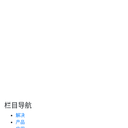
从迎合利润最高的垃圾车运营的高端商业解决方案，到低成
本的解决方案，这些解决方案可以在一年内收回成本，而且
可以让规模较小、利润较低的环卫公司使用。在全球垃圾制
造面临巨大压力的情况下，这种智能化、现代化技术的集成
化可能会在全世界环卫方面发挥重要作用。
转自：互联网
搜索
新闻分类
栏目导航
新闻资讯
解决
(99)
技术支持
产品
(223)