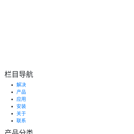
依然能输出稳定可靠的油量数据。
转自：互联网
搜索
新闻分类
栏目导航
新闻资讯
解决
(99)
技术支持
产品
(223)
应用
安装
关于
联系
产品分类