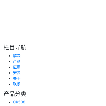
转自：互联网
搜索
新闻分类
栏目导航
新闻资讯
解决
(99)
技术支持
产品
(223)
应用
安装
关于
联系
产品分类
CK508