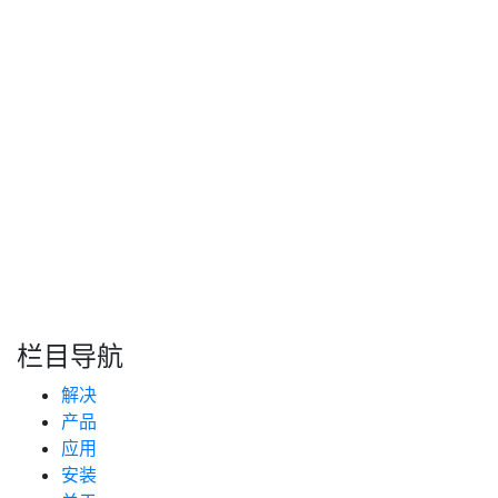
保每一次安装都符合严苛标准。这种智能化的安装流程不仅
提升了一次通过率，更节省了高昂的人力与维护成本。车载
油箱液位监控终端正通过规范安装细节，构建起从物理部署
到数据精准的全链路闭环管理。
转自：互联网
搜索
新闻分类
栏目导航
新闻资讯
解决
(99)
技术支持
产品
(223)
应用
安装