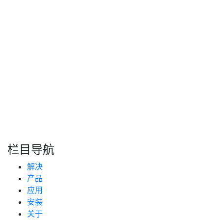
日常管理：真实货车定位终端接入后，基于控制台或者API
接口，进行日常的货车定位终端管理。
转自：互联网
搜索
新闻分类
栏目导航
新闻资讯
解决
(99)
技术支持
产品
(223)
应用
安装
关于