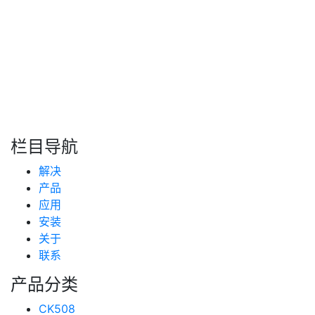
转自：互联网
搜索
新闻分类
栏目导航
新闻资讯
解决
(99)
技术支持
产品
(223)
应用
安装
关于
联系
产品分类
CK508