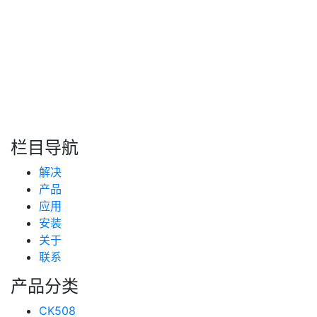
转自：互联网
搜索
新闻分类
栏目导航
新闻资讯
解决
(99)
技术支持
产品
(223)
应用
安装
关于
联系
产品分类
CK508