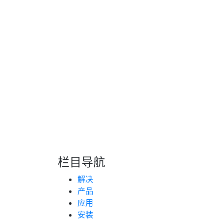
自动修正测量参数。这一机制有效抵消了温差
高的测量稳定性，彻底解决了因温度波动导致
针对不同油品密度差异引发的误差，系统采用
动识别当前燃油类型并匹配相应参数，动态优
保了复杂运输场景下的数据一致性
。
车辆行驶中的剧烈振动往往干扰信号传输。系
机械振动噪声，保障信号纯净度。即便在高速
栏目导航
转自：互联网
解决
产品
应用
安装