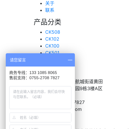
关于
联系
产品分类
CK508
CK102
CK100
CK501
超声波传感器
请您留言
联系我们
商务专线：133 1085 8065
售前支持：0755-2708 7827
地址：
深圳市宝安区航城街道黄田
恒昌荣高新产业工业园9栋3楼A区
电话：
0755-2708-7827
邮箱：
BD@nazve.com
关于朗致