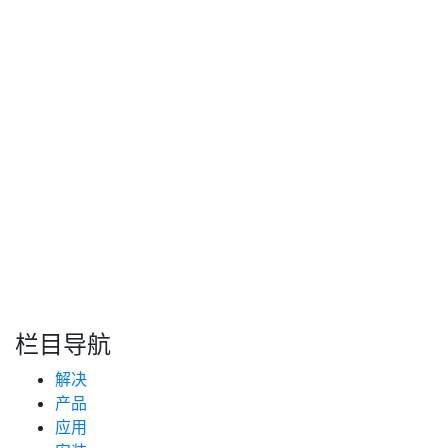
限，避免因违规拆解导致的权益失效。这种合规管理模式构
建了坚实的风险防火墙，大幅降低了潜在的维修损失。从基
础故障处理工具进化为智能预防中枢，该设备将为智慧物流
构建高可靠、低成本的油量管理基座，持续释放数据驱动的
产业新动能。
转自：互联网
搜索
新闻分类
栏目导航
新闻资讯
解决
(99)
技术支持
产品
(223)
应用