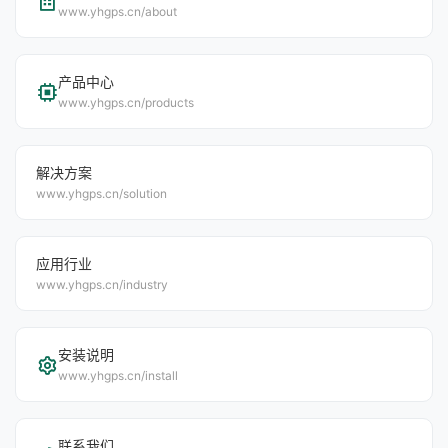
www.yhgps.cn/about
产品中心
www.yhgps.cn/products
解决方案
www.yhgps.cn/solution
应用行业
www.yhgps.cn/industry
安装说明
www.yhgps.cn/install
联系我们